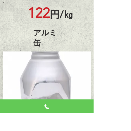
122
円/㎏
​アルミ
缶
122
円/㎏