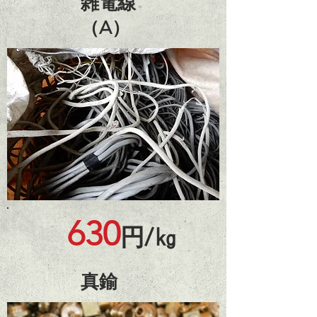
​雑電線
（A）
630
円/㎏
​真鍮