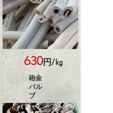
630
円/㎏
砲金
バル
ブ