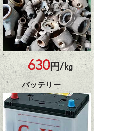
630
円/㎏
​バッテリー