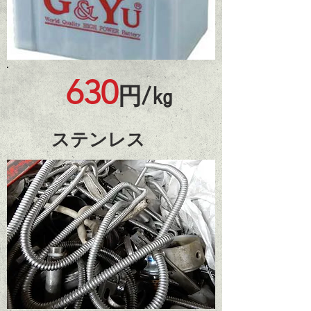
630
円/㎏
ステンレス