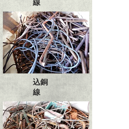
線
​込銅
線