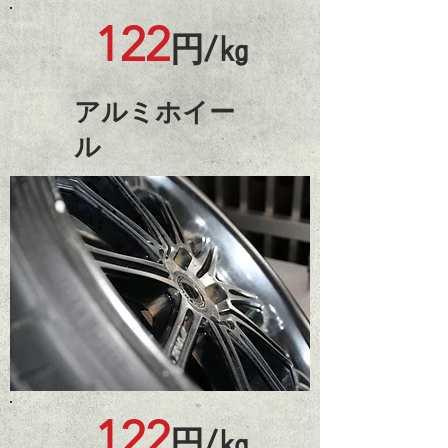
122
円/㎏
​アルミホイー
ル
122
円/㎏