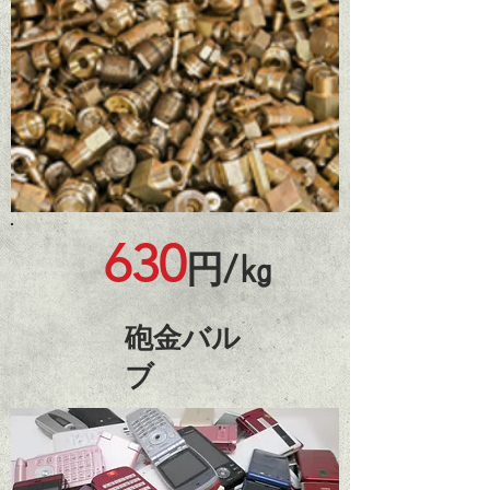
630
円/㎏
​砲金バル
ブ