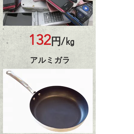
132
円/㎏
アルミガラ