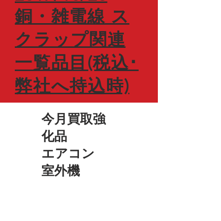
銅・雑電線 ス
クラップ関連
一覧品目(税込･
弊社へ持込時)
​今月買取強
化品
​エアコン
室外機