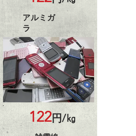
​アルミガ
ラ
122
円/㎏