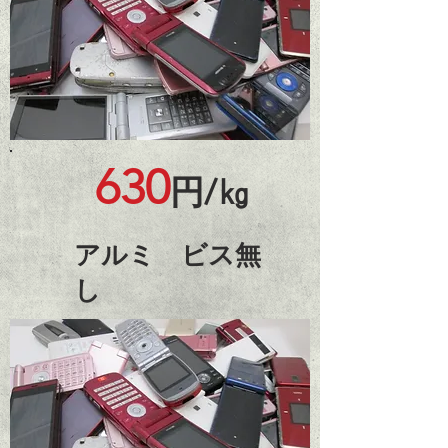
630
円/㎏
​アルミ ビス無
し